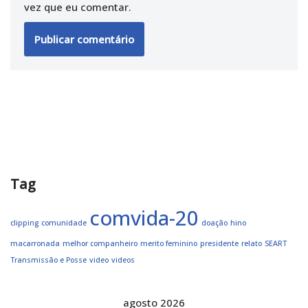
vez que eu comentar.
Tag
comvida-20
clipping
comunidade
doação
hino
macarronada
melhor companheiro
merito feminino
presidente
relato
SEART
Transmissão e Posse
video
videos
agosto 2026