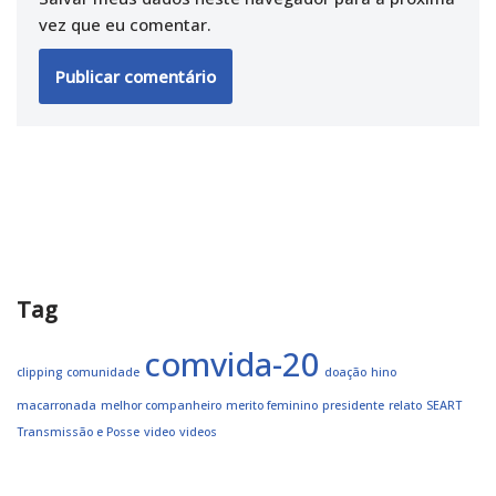
vez que eu comentar.
Tag
comvida-20
clipping
comunidade
doação
hino
macarronada
melhor companheiro
merito feminino
presidente
relato
SEART
Transmissão e Posse
video
videos