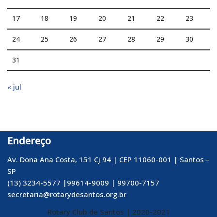
17
18
19
20
21
22
23
24
25
26
27
28
29
30
31
« jul
Endereço
Av. Dona Ana Costa, 151 Cj 94 | CEP 11060-001 | Santos –
SP
(13) 3234-5577 |99614-9009 | 99700-7157
secretaria@rotarydesantos.org.br
Rotary Club de Santos
| 2020-2021