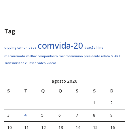
Tag
comvida-20
clipping
comunidade
doação
hino
macarronada
melhor companheiro
merito feminino
presidente
relato
SEART
Transmissão e Posse
video
videos
agosto 2026
S
T
Q
Q
S
S
D
1
2
3
4
5
6
7
8
9
10
11
12
13
14
15
16