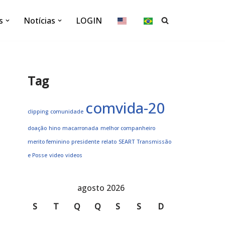
s
Notícias
LOGIN
Tag
comvida-20
clipping
comunidade
doação
hino
macarronada
melhor companheiro
merito feminino
presidente
relato
SEART
Transmissão
e Posse
video
videos
agosto 2026
S
T
Q
Q
S
S
D