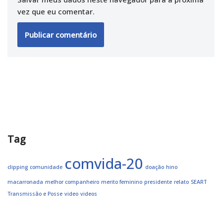
vez que eu comentar.
Tag
comvida-20
clipping
comunidade
doação
hino
macarronada
melhor companheiro
merito feminino
presidente
relato
SEART
Transmissão e Posse
video
videos