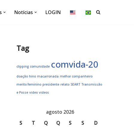
s
Notícias
LOGIN
Tag
comvida-20
clipping
comunidade
doação
hino
macarronada
melhor companheiro
merito feminino
presidente
relato
SEART
Transmissão
e Posse
video
videos
agosto 2026
S
T
Q
Q
S
S
D