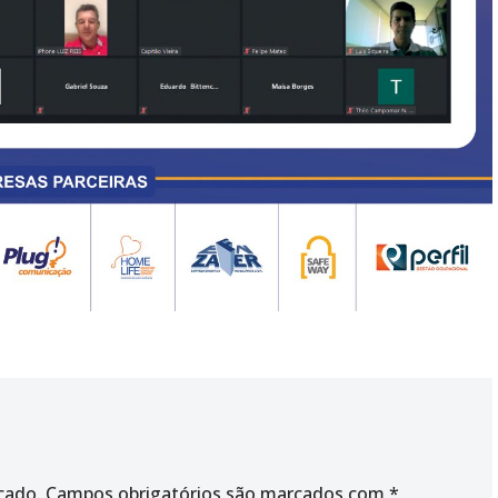
cado.
Campos obrigatórios são marcados com
*