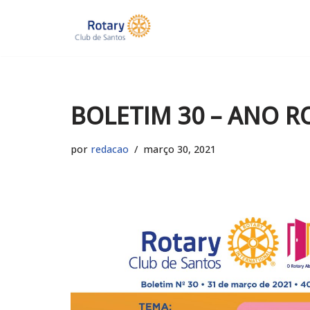
Pular
para
o
conteúdo
BOLETIM 30 – ANO R
por
redacao
março 30, 2021