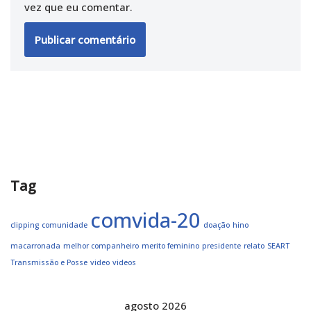
vez que eu comentar.
Tag
comvida-20
clipping
comunidade
doação
hino
macarronada
melhor companheiro
merito feminino
presidente
relato
SEART
Transmissão e Posse
video
videos
agosto 2026