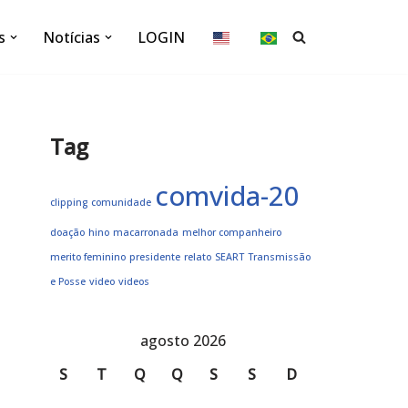
s
Notícias
LOGIN
Tag
comvida-20
clipping
comunidade
doação
hino
macarronada
melhor companheiro
merito feminino
presidente
relato
SEART
Transmissão
e Posse
video
videos
agosto 2026
S
T
Q
Q
S
S
D