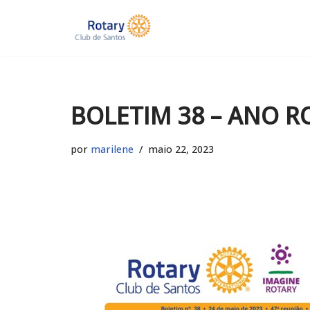
Pular
para
o
conteúdo
BOLETIM 38 – ANO R
por
marilene
maio 22, 2023