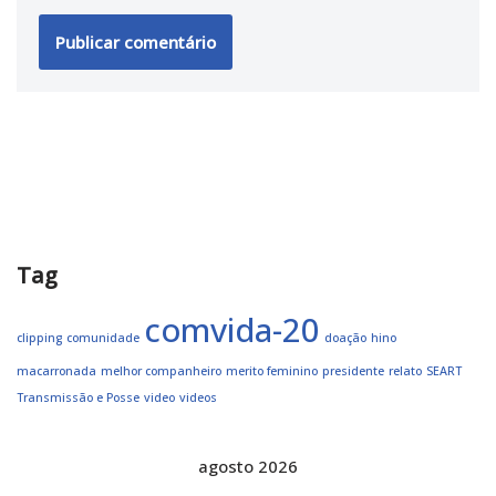
Tag
comvida-20
clipping
comunidade
doação
hino
macarronada
melhor companheiro
merito feminino
presidente
relato
SEART
Transmissão e Posse
video
videos
agosto 2026