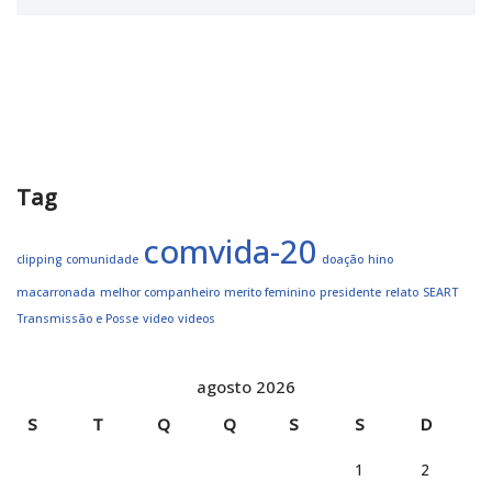
Tag
comvida-20
clipping
comunidade
doação
hino
macarronada
melhor companheiro
merito feminino
presidente
relato
SEART
Transmissão e Posse
video
videos
agosto 2026
S
T
Q
Q
S
S
D
1
2