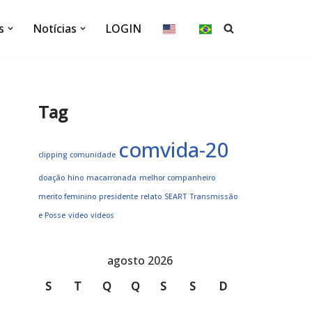
s
Notícias
LOGIN
Tag
comvida-20
clipping
comunidade
doação
hino
macarronada
melhor companheiro
merito feminino
presidente
relato
SEART
Transmissão
e Posse
video
videos
agosto 2026
S
T
Q
Q
S
S
D