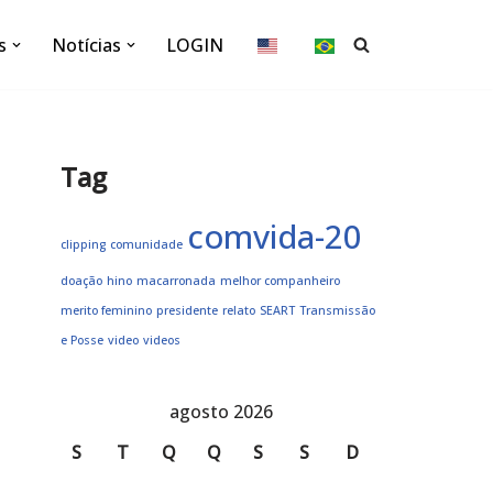
s
Notícias
LOGIN
Tag
comvida-20
clipping
comunidade
doação
hino
macarronada
melhor companheiro
merito feminino
presidente
relato
SEART
Transmissão
e Posse
video
videos
agosto 2026
S
T
Q
Q
S
S
D