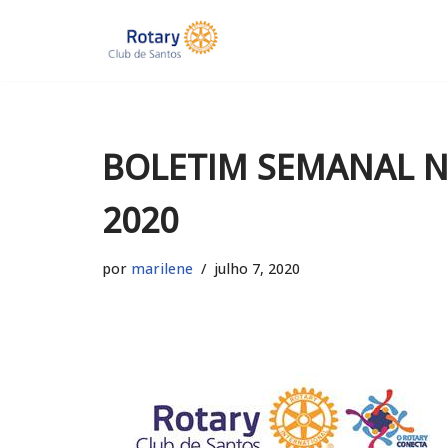
Pular
para
o
conteúdo
BOLETIM SEMANAL Nº
2020
por
marilene
julho 7, 2020