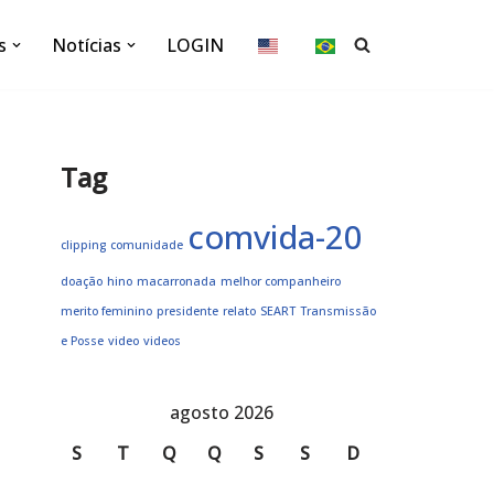
s
Notícias
LOGIN
Tag
comvida-20
clipping
comunidade
doação
hino
macarronada
melhor companheiro
merito feminino
presidente
relato
SEART
Transmissão
e Posse
video
videos
agosto 2026
S
T
Q
Q
S
S
D