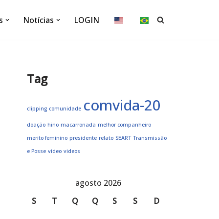
s
Notícias
LOGIN
Tag
comvida-20
clipping
comunidade
doação
hino
macarronada
melhor companheiro
merito feminino
presidente
relato
SEART
Transmissão
e Posse
video
videos
agosto 2026
S
T
Q
Q
S
S
D