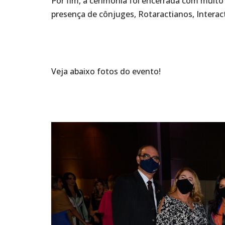
Por fim, a cerimônia foi encerrada com muito
presença de cônjuges, Rotaractianos, Interac
Veja abaixo fotos do evento!