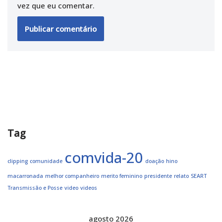
vez que eu comentar.
Tag
comvida-20
clipping
comunidade
doação
hino
macarronada
melhor companheiro
merito feminino
presidente
relato
SEART
Transmissão e Posse
video
videos
agosto 2026